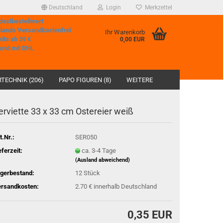
Deutschland
Login
Merkzettel
destbestellwert
hlands Versandkostenfrei
Ihr Warenkorb
eits ab 39 €
0,00 EUR
and mit DHL
TECHNIK (206)
PAPO FIGUREN (8)
WEITERE
erviette 33 x 33 cm Ostereier weiß
t.Nr.:
SER050
eferzeit:
ca. 3-4 Tage
(Ausland abweichend)
gerbestand:
12
Stück
rsandkosten:
2.70 € innerhalb Deutschland
0,35 EUR