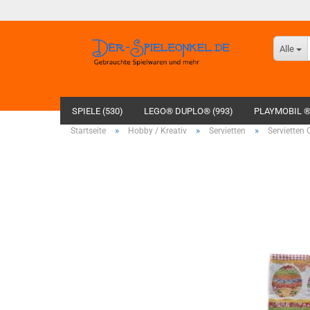
Alle
SPIELE (530)
LEGO® DUPLO® (993)
PLAYMOBIL ®
»
»
»
Startseite
Hobby / Kreativ
Servietten
Servietten 