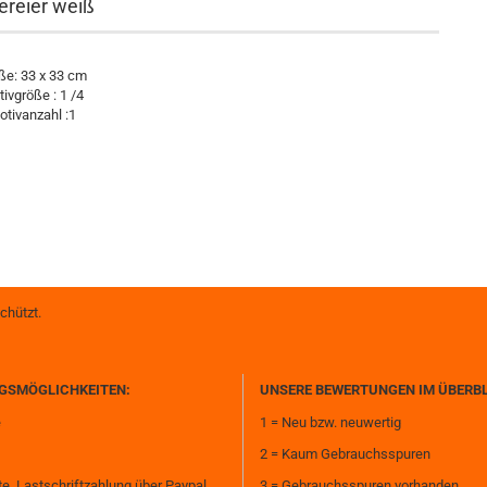
ereier weiß
ße: 33 x 33 cm
ivgröße : 1 /4
otivanzahl :1
chützt.
GSMÖGLICHKEITEN:
UNSERE BEWERTUNGEN IM ÜBERB
e
1 = Neu bzw. neuwertig
2 = Kaum Gebrauchsspuren
te, Lastschriftzahlung über Paypal
3 = Gebrauchsspuren vorhanden