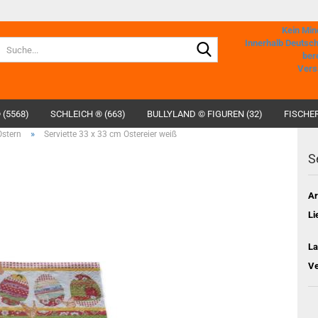
Kein Min
Suche...
Innerhalb Deutsc
ber
Vers
 (5568)
SCHLEICH ® (663)
BULLYLAND © FIGUREN (32)
FISCHER
»
Ostern
Serviette 33 x 33 cm Ostereier weiß
S
Ar
Li
La
Ve