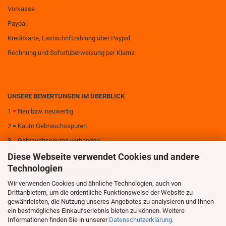
Vorkasse
Paypal
Kreditkarte, Lastschriftzahlung über Paypal
Rechnung und Sofortüberweisung per Klarna
UNSERE BEWERTUNGEN IM ÜBERBLICK
1 = Neu bzw. neuwertig
2 = Kaum Gebrauchsspuren
3 = Gebrauchsspuren vorhanden
Diese Webseite verwendet Cookies und andere
4 = Deutliche Gebrauchsspuren
Technologien
5 = Sehr deutliche Gebrauchsspuren
Wir verwenden Cookies und ähnliche Technologien, auch von
6 = Zerstört
Drittanbietern, um die ordentliche Funktionsweise der Website zu
gewährleisten, die Nutzung unseres Angebotes zu analysieren und Ihnen
ein bestmögliches Einkaufserlebnis bieten zu können. Weitere
Informationen finden Sie in unserer
Datenschutzerklärung
.