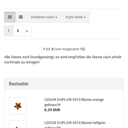
Sortieren nach
pro Seite
Sortieren nach
8 pro Seite
1
2
»
1
bis
8
(von insgesamt
12
)
Alle Steine sind Grundgereinigt, es wird empfohlen die Steine nach erhalt
nochmals zu reinigen!
Bestseller
LEGO® DUPLO® 6510 Blume orange
gebraucht
0,29 EUR
LEGO® DUPLO® 6510 Blume hellgrün
gebraucht