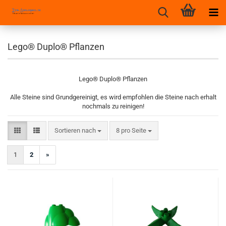
Lego® Duplo® Pflanzen
Lego® Duplo® Pflanzen
Alle Steine sind Grundgereinigt, es wird empfohlen die Steine nach erhalt
nochmals zu reinigen!
Sortieren nach
pro Seite
Sortieren nach
8 pro Seite
1
2
»