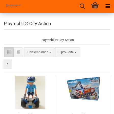
Playmobil ® City Action
Playmobil ® City Action
Sortieren nach
pro Seite
Sortieren nach
8 pro Seite
1