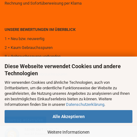
Rechnung und Sofortüberweisung per Klarna
UNSERE BEWERTUNGEN IM ÜBERBLICK
1 = Neu bzw. neuwertig
2 = Kaum Gebrauchsspuren
3 = Gebrauchsspuren vorhanden
Diese Webseite verwendet Cookies und andere
4 = Deutliche Gebrauchsspuren
Technologien
5 = Sehr deutliche Gebrauchsspuren
Wir verwenden Cookies und ähnliche Technologien, auch von
6 = Zerstört
Drittanbietern, um die ordentliche Funktionsweise der Website zu
gewährleisten, die Nutzung unseres Angebotes zu analysieren und Ihnen
ein bestmögliches Einkaufserlebnis bieten zu können. Weitere
Informationen finden Sie in unserer
Datenschutzerklärung
.
Alle Akzeptieren
Vertrag widerrufen
SEHR GUT
(4.89 / 5)
Weitere Informationen
aus
27
Bewertungen bei: shopvote.de ⓘ
Onlineshop erstellen
mit Gambio.de © 2026