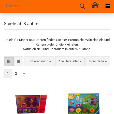
Spiele ab 3 Jahre
Spiele für Kinder ab 3 Jahren finden Sie hier, Brettspiele, Würfelspiele und
Kartenspiele für die Kleinsten.
Natürlich Neu und Gebraucht in gutem Zustand.
Sortieren nach
pro Seite
Sortieren nach
Alle Hersteller
8 pro Seite
1
2
»