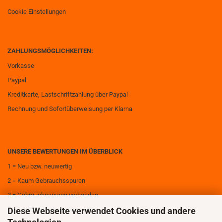
Cookie Einstellungen
ZAHLUNGSMÖGLICHKEITEN:
Vorkasse
Paypal
Kreditkarte, Lastschriftzahlung über Paypal
Rechnung und Sofortüberweisung per Klarna
UNSERE BEWERTUNGEN IM ÜBERBLICK
1 = Neu bzw. neuwertig
2 = Kaum Gebrauchsspuren
3 = Gebrauchsspuren vorhanden
Diese Webseite verwendet Cookies und andere
4 = Deutliche Gebrauchsspuren