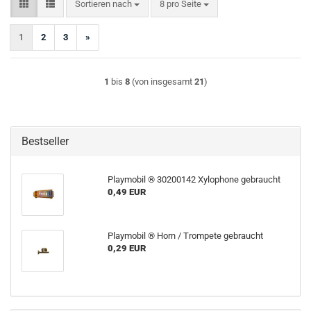
Sortieren nach
pro Seite
Sortieren nach
8 pro Seite
1
2
3
»
1
bis
8
(von insgesamt
21
)
Bestseller
Playmobil ® 30200142 Xylophone gebraucht
0,49 EUR
Playmobil ® Horn / Trompete gebraucht
0,29 EUR