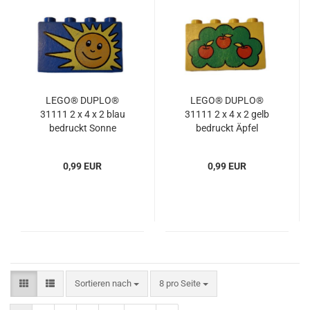
LEGO® DUPLO®
LEGO® DUPLO®
31111 2 x 4 x 2 blau
31111 2 x 4 x 2 gelb
bedruckt Sonne
bedruckt Äpfel
gebraucht
gebraucht
0,99 EUR
0,99 EUR
Sortieren nach
pro Seite
Sortieren nach
8 pro Seite