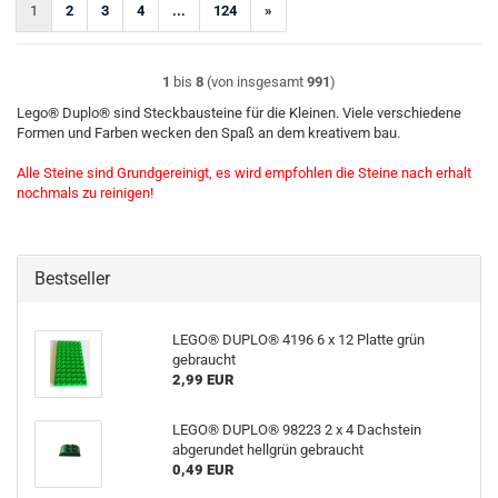
1
2
3
4
...
124
»
1
bis
8
(von insgesamt
991
)
Lego® Duplo® sind Steckbausteine für die Kleinen. Viele verschiedene
Formen und Farben wecken den Spaß an dem kreativem bau.
Alle Steine sind Grundgereinigt, es wird empfohlen die Steine nach erhalt
nochmals zu reinigen!
Bestseller
LEGO® DUPLO® 4196 6 x 12 Platte grün
gebraucht
2,99 EUR
LEGO® DUPLO® 98223 2 x 4 Dachstein
abgerundet hellgrün gebraucht
0,49 EUR