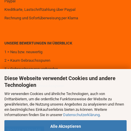
Paypal
Kreditkarte, Lastschriftzahlung über Paypal
Rechnung und Sofortüberweisung per Klarna
UNSERE BEWERTUNGEN IM ÜBERBLICK
1 = Neu bzw. neuwertig
2 = Kaum Gebrauchsspuren
3 = Gebrauchsspuren vorhanden
Diese Webseite verwendet Cookies und andere
4 = Deutliche Gebrauchsspuren
Technologien
5 = Sehr deutliche Gebrauchsspuren
Wir verwenden Cookies und ähnliche Technologien, auch von
6 = Zerstört
Drittanbietern, um die ordentliche Funktionsweise der Website zu
gewährleisten, die Nutzung unseres Angebotes zu analysieren und Ihnen
ein bestmögliches Einkaufserlebnis bieten zu können. Weitere
Informationen finden Sie in unserer
Datenschutzerklärung
.
Alle Akzeptieren
Vertrag widerrufen