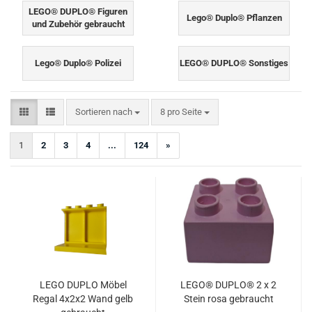
LEGO® DUPLO® Figuren
Lego® Duplo® Pflanzen
und Zubehör gebraucht
Lego® Duplo® Polizei
LEGO® DUPLO® Sonstiges
Sortieren nach
pro Seite
Sortieren nach
8 pro Seite
1
2
3
4
...
124
»
LEGO DUPLO Möbel
LEGO® DUPLO® 2 x 2
Regal 4x2x2 Wand gelb
Stein rosa gebraucht