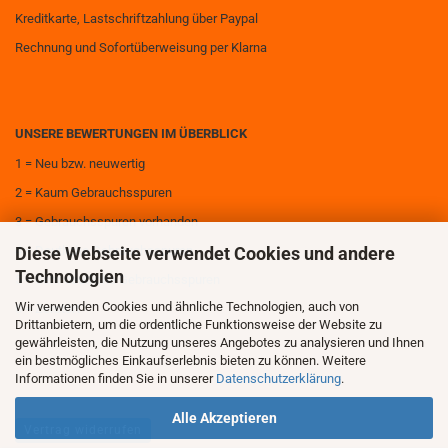
Kreditkarte, Lastschriftzahlung über Paypal
Rechnung und Sofortüberweisung per Klarna
UNSERE BEWERTUNGEN IM ÜBERBLICK
1 = Neu bzw. neuwertig
2 = Kaum Gebrauchsspuren
3 = Gebrauchsspuren vorhanden
Diese Webseite verwendet Cookies und andere
4 = Deutliche Gebrauchsspuren
Technologien
5 = Sehr deutliche Gebrauchsspuren
Wir verwenden Cookies und ähnliche Technologien, auch von
6 = Zerstört
Drittanbietern, um die ordentliche Funktionsweise der Website zu
gewährleisten, die Nutzung unseres Angebotes zu analysieren und Ihnen
ein bestmögliches Einkaufserlebnis bieten zu können. Weitere
Informationen finden Sie in unserer
Datenschutzerklärung
.
Alle Akzeptieren
Vertrag widerrufen