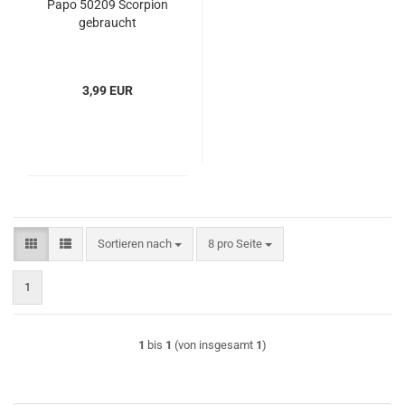
Papo 50209 Scorpion
gebraucht
3,99 EUR
Sortieren nach
pro Seite
Sortieren nach
8 pro Seite
1
1
bis
1
(von insgesamt
1
)