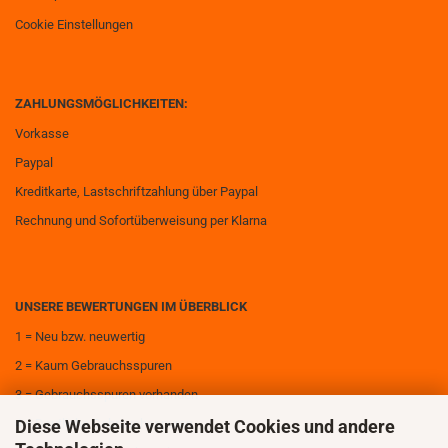
Cookie Einstellungen
ZAHLUNGSMÖGLICHKEITEN:
Vorkasse
Paypal
Kreditkarte, Lastschriftzahlung über Paypal
Rechnung und Sofortüberweisung per Klarna
UNSERE BEWERTUNGEN IM ÜBERBLICK
1 = Neu bzw. neuwertig
2 = Kaum Gebrauchsspuren
3 = Gebrauchsspuren vorhanden
Diese Webseite verwendet Cookies und andere
4 = Deutliche Gebrauchsspuren