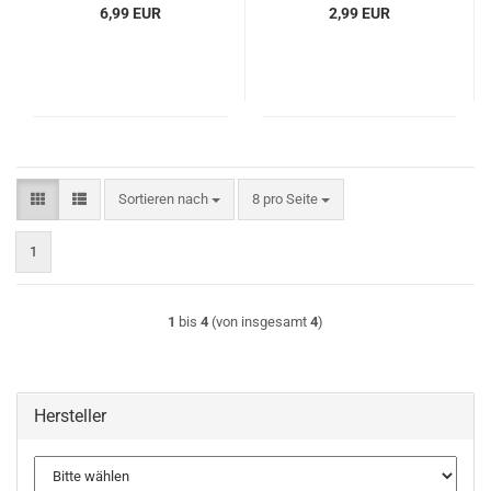
6,99 EUR
2,99 EUR
Sortieren nach
pro Seite
Sortieren nach
8 pro Seite
1
1
bis
4
(von insgesamt
4
)
Hersteller