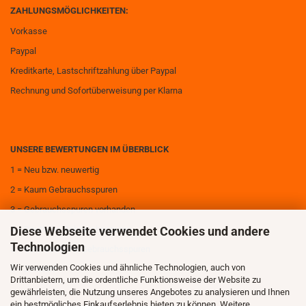
ZAHLUNGSMÖGLICHKEITEN:
Vorkasse
Paypal
Kreditkarte, Lastschriftzahlung über Paypal
Rechnung und Sofortüberweisung per Klarna
UNSERE BEWERTUNGEN IM ÜBERBLICK
1 = Neu bzw. neuwertig
2 = Kaum Gebrauchsspuren
3 = Gebrauchsspuren vorhanden
Diese Webseite verwendet Cookies und andere
4 = Deutliche Gebrauchsspuren
Technologien
5 = Sehr deutliche Gebrauchsspuren
Wir verwenden Cookies und ähnliche Technologien, auch von
6 = Zerstört
Drittanbietern, um die ordentliche Funktionsweise der Website zu
gewährleisten, die Nutzung unseres Angebotes zu analysieren und Ihnen
ein bestmögliches Einkaufserlebnis bieten zu können. Weitere