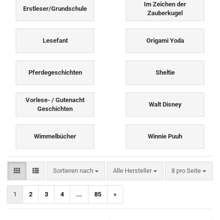
Im Zeichen der
Erstleser/Grundschule
Zauberkugel
Lesefant
Origami Yoda
Pferdegeschichten
Sheltie
Vorlese- / Gutenacht
Walt Disney
Geschichten
Wimmelbücher
Winnie Puuh
Sortieren nach
pro Seite
Sortieren nach
Alle Hersteller
8 pro Seite
1
2
3
4
...
85
»