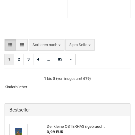
Sortieren nach
pro Seite
Sortieren nach
8 pro Seite
1
2
3
4
...
85
»
1
bis
8
(von insgesamt
679
)
Kinderbücher
Bestseller
Der kleine OSTERHASE gebraucht
3,99 EUR