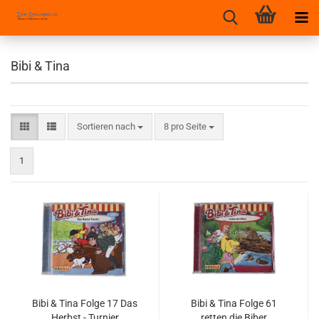
Bibi & Tina
Sortieren nach
pro Seite
Sortieren nach
8 pro Seite
1
Bibi & Tina Folge 17 Das
Bibi & Tina Folge 61
Herbst - Turnier
retten die Biber