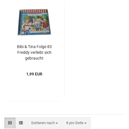
Bibi & Tina Folge 83
Freddy verliebt sich
gebraucht
1,99 EUR
Sortieren nach
pro Seite
Sortieren nach
8 pro Seite