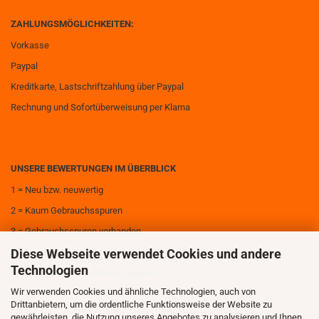
ZAHLUNGSMÖGLICHKEITEN:
Vorkasse
Paypal
Kreditkarte, Lastschriftzahlung über Paypal
Rechnung und Sofortüberweisung per Klarna
UNSERE BEWERTUNGEN IM ÜBERBLICK
1 = Neu bzw. neuwertig
2 = Kaum Gebrauchsspuren
3 = Gebrauchsspuren vorhanden
Diese Webseite verwendet Cookies und andere
4 = Deutliche Gebrauchsspuren
Technologien
5 = Sehr deutliche Gebrauchsspuren
Wir verwenden Cookies und ähnliche Technologien, auch von
6 = Zerstört
Drittanbietern, um die ordentliche Funktionsweise der Website zu
gewährleisten, die Nutzung unseres Angebotes zu analysieren und Ihnen