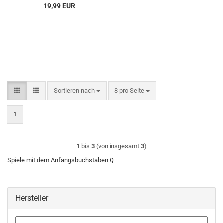
19,99 EUR
Sortieren nach
pro Seite
Sortieren nach
8 pro Seite
1
1
bis
3
(von insgesamt
3
)
Spiele mit dem Anfangsbuchstaben Q
Hersteller