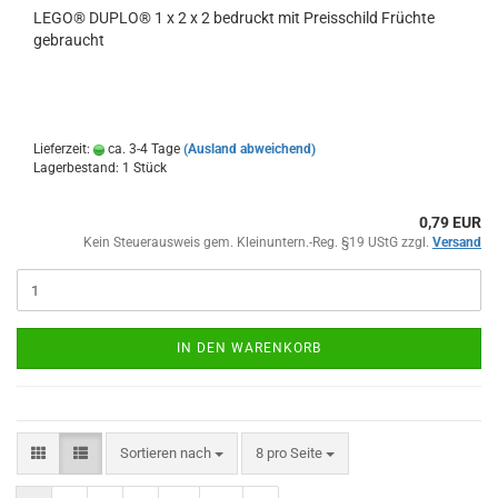
LEGO® DUPLO® 1 x 2 x 2 bedruckt mit Preisschild Früchte
gebraucht
Lieferzeit:
ca. 3-4 Tage
(Ausland abweichend)
Lagerbestand: 1 Stück
0,79 EUR
Kein Steuerausweis gem. Kleinuntern.-Reg. §19 UStG zzgl.
Versand
IN DEN WARENKORB
Sortieren nach
pro Seite
Sortieren nach
8 pro Seite