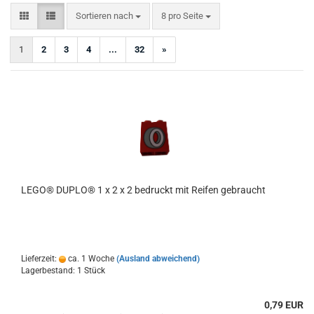
Sortieren nach
pro Seite
Sortieren nach
8 pro Seite
1
2
3
4
...
32
»
LEGO® DUPLO® 1 x 2 x 2 bedruckt mit Reifen gebraucht
Lieferzeit:
ca. 1 Woche
(Ausland abweichend)
Lagerbestand: 1 Stück
0,79 EUR