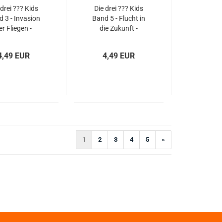
 drei ??? Kids
Die drei ??? Kids
 3 - Invasion
Band 5 - Flucht in
er Fliegen -
die Zukunft -
gebraucht
gebraucht
4,49 EUR
4,49 EUR
1
2
3
4
5
»