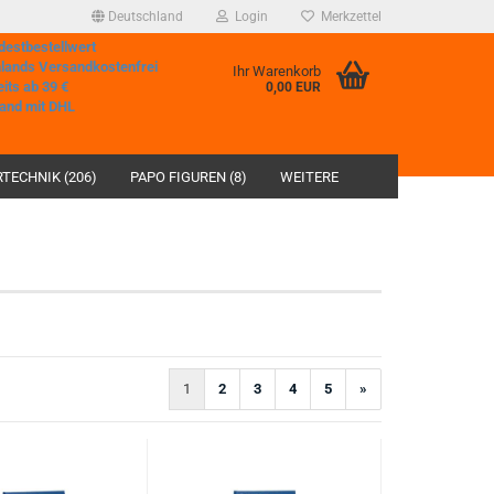
Deutschland
Login
Merkzettel
destbestellwert
hlands Versandkostenfrei
Ihr Warenkorb
eits ab 39 €
0,00 EUR
and mit DHL
TECHNIK (206)
PAPO FIGUREN (8)
WEITERE
1
2
3
4
5
»