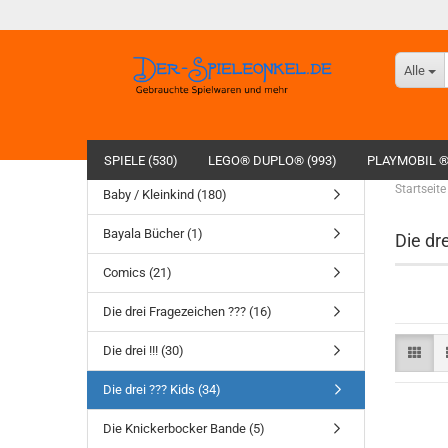
Alle
SPIELE (530)
LEGO® DUPLO® (993)
PLAYMOBIL ®
Startseite
Baby / Kleinkind (180)
Bayala Bücher (1)
Die dre
Comics (21)
Die drei Fragezeichen ??? (16)
Die drei !!! (30)
Die drei ??? Kids (34)
Die Knickerbocker Bande (5)