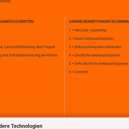
chützt.
GSMÖGLICHKEITEN:
UNSERE BEWERTUNGEN IM ÜBERB
e
1 = Neu bzw. neuwertig
2 = Kaum Gebrauchsspuren
te, Lastschriftzahlung über Paypal
3 = Gebrauchsspuren vorhanden
 und Sofortüberweisung per Klarna
4 = Deutliche Gebrauchsspuren
5 = Sehr deutliche Gebrauchsspuren
6 = Zerstört
dere Technologien