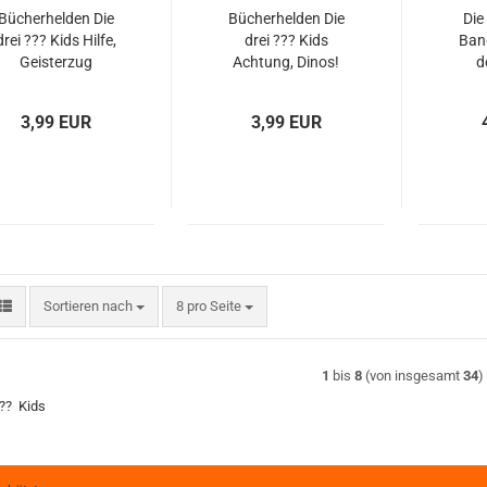
Bücherhelden Die
Bücherhelden Die
Die
drei ??? Kids Hilfe,
drei ??? Kids
Band
Geisterzug
Achtung, Dinos!
d
gebraucht
gebraucht
3,99 EUR
3,99 EUR
Sortieren nach
pro Seite
Sortieren nach
8 pro Seite
1
bis
8
(von insgesamt
34
)
??? Kids