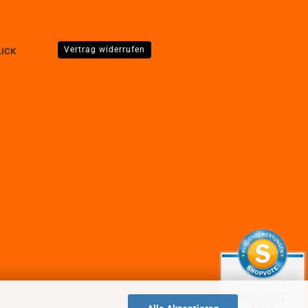
Vertrag widerrufen
LICK
SEHR GUT
4.89 / 5