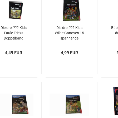
Die drei ??? Kids
Die drei ??? Kids
Büc
Faule Tricks
Wilde Ganoven 15
d
Doppelband
spannende
gebraucht
Ratekrimis
Z
gebraucht
4,49 EUR
4,99 EUR