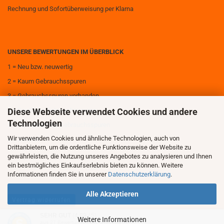
Rechnung und Sofortüberweisung per Klarna
UNSERE BEWERTUNGEN IM ÜBERBLICK
1 = Neu bzw. neuwertig
2 = Kaum Gebrauchsspuren
3 = Gebrauchsspuren vorhanden
Diese Webseite verwendet Cookies und andere
4 = Deutliche Gebrauchsspuren
Technologien
5 = Sehr deutliche Gebrauchsspuren
Wir verwenden Cookies und ähnliche Technologien, auch von
6 = Zerstört
Drittanbietern, um die ordentliche Funktionsweise der Website zu
gewährleisten, die Nutzung unseres Angebotes zu analysieren und Ihnen
ein bestmögliches Einkaufserlebnis bieten zu können. Weitere
Informationen finden Sie in unserer
Datenschutzerklärung
.
Alle Akzeptieren
Vertrag widerrufen
SEHR GUT
(4.89 / 5)
Weitere Informationen
aus
27
Bewertungen bei: shopvote.de ⓘ