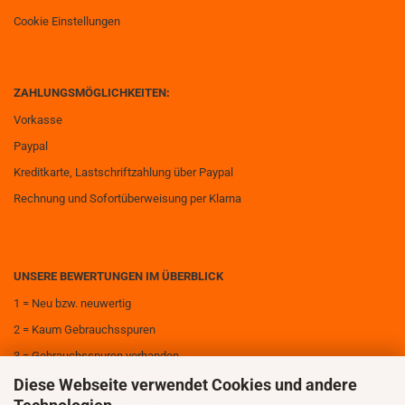
Cookie Einstellungen
ZAHLUNGSMÖGLICHKEITEN:
Vorkasse
Paypal
Kreditkarte, Lastschriftzahlung über Paypal
Rechnung und Sofortüberweisung per Klarna
UNSERE BEWERTUNGEN IM ÜBERBLICK
1 = Neu bzw. neuwertig
2 = Kaum Gebrauchsspuren
3 = Gebrauchsspuren vorhanden
Diese Webseite verwendet Cookies und andere
4 = Deutliche Gebrauchsspuren