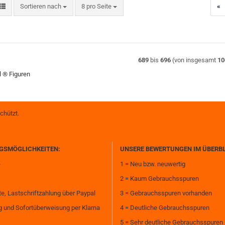
Sortieren nach
pro Seite
Sortieren nach
8 pro Seite
«
689
bis
696
(von insgesamt
10
l ® Figuren
chützt.
GSMÖGLICHKEITEN:
UNSERE BEWERTUNGEN IM ÜBERB
e
1 = Neu bzw. neuwertig
2 = Kaum Gebrauchsspuren
te, Lastschriftzahlung über Paypal
3 = Gebrauchsspuren vorhanden
 und Sofortüberweisung per Klarna
4 = Deutliche Gebrauchsspuren
5 = Sehr deutliche Gebrauchsspuren