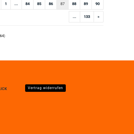
1
...
84
85
86
87
88
89
90
...
133
»
64
)
Vertrag widerrufen
LICK