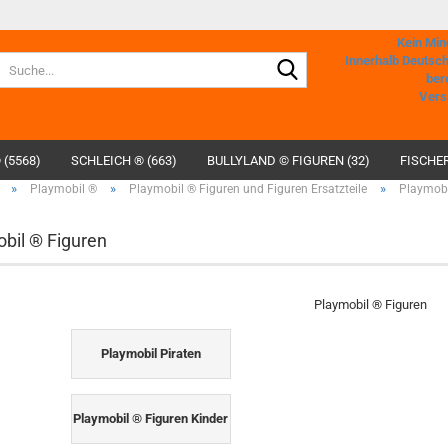
Kein Min
Suche...
Innerhalb Deutsc
ber
Vers
 (5568)
SCHLEICH ® (663)
BULLYLAND © FIGUREN (32)
FISCHER
»
»
»
Playmobil ®
Playmobil ® Figuren und Figuren Ersatzteile
Playmobi
bil ® Figuren
Playmobil ® Figuren
Playmobil Piraten
Playmobil ® Figuren Kinder