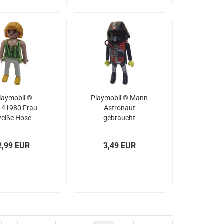
laymobil ®
Playmobil ® Mann
141980 Frau
Astronaut
eiße Hose
gebraucht
gebraucht
2,99 EUR
3,49 EUR