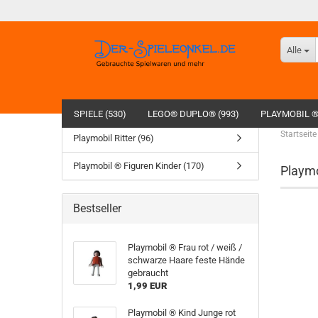
Alle
SPIELE (530)
LEGO® DUPLO® (993)
PLAYMOBIL ®
Startseite
Playmobil Ritter (96)
Playmobil ® Figuren Kinder (170)
Playmo
Bestseller
Playmobil ® Frau rot / weiß /
schwarze Haare feste Hände
gebraucht
1,99 EUR
Playmobil ® Kind Junge rot