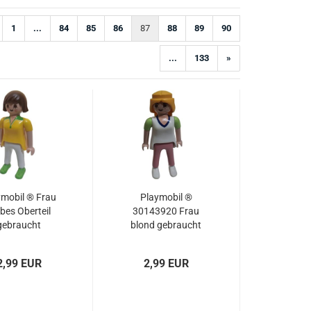
1
...
84
85
86
87
88
89
90
...
133
»
ymobil ® Frau
Playmobil ®
bes Oberteil
30143920 Frau
gebraucht
blond gebraucht
2,99 EUR
2,99 EUR