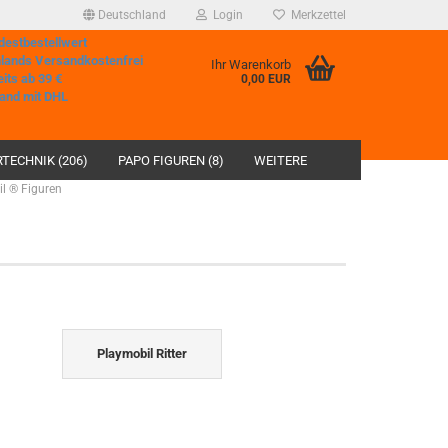
Deutschland
Login
Merkzettel
destbestellwert
hlands Versandkostenfrei
Ihr Warenkorb
eits ab 39 €
0,00 EUR
and mit DHL
TECHNIK (206)
PAPO FIGUREN (8)
WEITERE
l ® Figuren
Playmobil Ritter