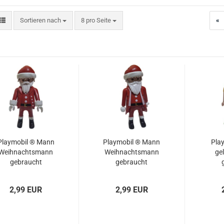
Sortieren nach
pro Seite
Sortieren nach
8 pro Seite
«
Playmobil ® Mann
Playmobil ® Mann
Pla
Weihnachtsmann
Weihnachtsmann
gel
gebraucht
gebraucht
2,99 EUR
2,99 EUR