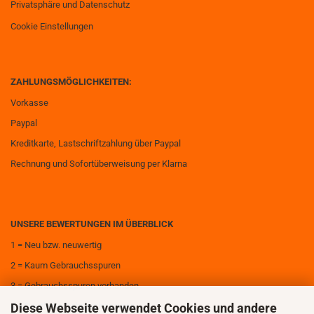
Privatsphäre und Datenschutz
Cookie Einstellungen
ZAHLUNGSMÖGLICHKEITEN:
Vorkasse
Paypal
Kreditkarte, Lastschriftzahlung über Paypal
Rechnung und Sofortüberweisung per Klarna
UNSERE BEWERTUNGEN IM ÜBERBLICK
1 = Neu bzw. neuwertig
2 = Kaum Gebrauchsspuren
3 = Gebrauchsspuren vorhanden
Diese Webseite verwendet Cookies und andere
4 = Deutliche Gebrauchsspuren