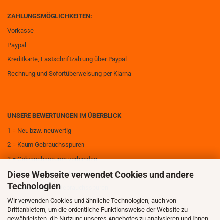
ZAHLUNGSMÖGLICHKEITEN:
Vorkasse
Paypal
Kreditkarte, Lastschriftzahlung über Paypal
Rechnung und Sofortüberweisung per Klarna
UNSERE BEWERTUNGEN IM ÜBERBLICK
1 = Neu bzw. neuwertig
2 = Kaum Gebrauchsspuren
3 = Gebrauchsspuren vorhanden
Diese Webseite verwendet Cookies und andere
4 = Deutliche Gebrauchsspuren
Technologien
5 = Sehr deutliche Gebrauchsspuren
Wir verwenden Cookies und ähnliche Technologien, auch von
6 = Zerstört
Drittanbietern, um die ordentliche Funktionsweise der Website zu
gewährleisten, die Nutzung unseres Angebotes zu analysieren und Ihnen