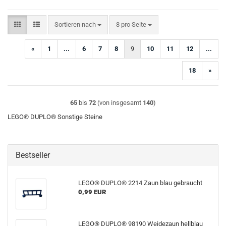
Sortieren nach
pro Seite
Sortieren nach
8 pro Seite
«
1
...
6
7
8
9
10
11
12
...
18
»
65
bis
72
(von insgesamt
140
)
LEGO® DUPLO® Sonstige Steine
Bestseller
LEGO® DUPLO® 2214 Zaun blau gebraucht
0,99 EUR
LEGO® DUPLO® 98190 Weidezaun hellblau