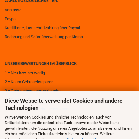
ZAHLUNGSMÖGLICHKEITEN:
Vorkasse
Paypal
Kreditkarte, Lastschriftzahlung über Paypal
Rechnung und Sofortüberweisung per Klarna
UNSERE BEWERTUNGEN IM ÜBERBLICK
1 = Neu bzw. neuwertig
2 = Kaum Gebrauchsspuren
3 = Gebrauchsspuren vorhanden
Diese Webseite verwendet Cookies und andere
4 = Deutliche Gebrauchsspuren
Technologien
5 = Sehr deutliche Gebrauchsspuren
Wir verwenden Cookies und ähnliche Technologien, auch von
6 = Zerstört
Drittanbietern, um die ordentliche Funktionsweise der Website zu
gewährleisten, die Nutzung unseres Angebotes zu analysieren und Ihnen
ein bestmögliches Einkaufserlebnis bieten zu können. Weitere