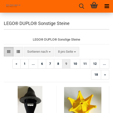
LEGO® DUPLO® Sonstige Steine
LEGO® DUPLO® Sonstige Steine
Sortieren nach
pro Seite
Sortieren nach
8 pro Seite
«
1
...
6
7
8
9
10
11
12
...
18
»