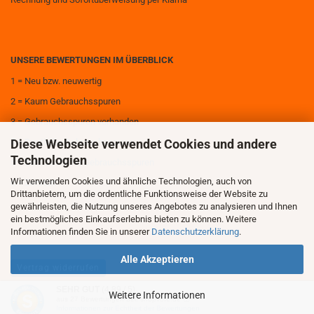
UNSERE BEWERTUNGEN IM ÜBERBLICK
1 = Neu bzw. neuwertig
2 = Kaum Gebrauchsspuren
3 = Gebrauchsspuren vorhanden
Diese Webseite verwendet Cookies und andere
4 = Deutliche Gebrauchsspuren
Technologien
5 = Sehr deutliche Gebrauchsspuren
Wir verwenden Cookies und ähnliche Technologien, auch von
6 = Zerstört
Drittanbietern, um die ordentliche Funktionsweise der Website zu
gewährleisten, die Nutzung unseres Angebotes zu analysieren und Ihnen
ein bestmögliches Einkaufserlebnis bieten zu können. Weitere
Informationen finden Sie in unserer
Datenschutzerklärung
.
Alle Akzeptieren
Vertrag widerrufen
SEHR GUT
(4.89 / 5)
Weitere Informationen
aus
27
Bewertungen bei: shopvote.de ⓘ
Onlineshop erstellen
mit Gambio.de © 2026
Informationen zur Echtheit der Bewertungen