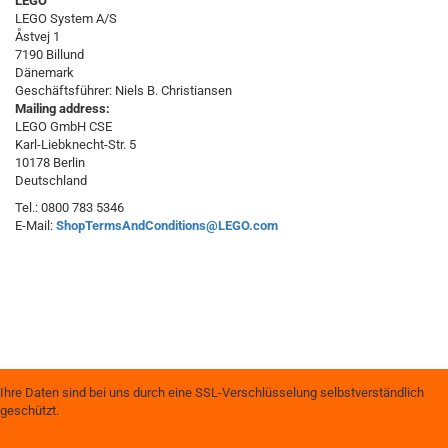
LEGO
LEGO System A/S
Åstvej 1
7190 Billund
Dänemark
Geschäftsführer: Niels B. Christiansen
Mailing address:
LEGO GmbH CSE
Karl-Liebknecht-Str. 5
10178 Berlin
Deutschland
Tel.: 0800 783 5346
E-Mail:
ShopTermsAndConditions@LEGO.com
Ihre Daten sind bei uns durch eine SSL-Verschlüsselung selbstverständlich
geschützt.