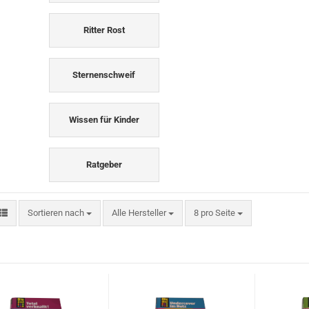
Ritter Rost
Sternenschweif
Wissen für Kinder
Ratgeber
Sortieren nach
pro Seite
Sortieren nach
Alle Hersteller
8 pro Seite