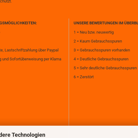
chützt.
GSMÖGLICHKEITEN:
UNSERE BEWERTUNGEN IM ÜBERB
e
1 = Neu bzw. neuwertig
2 = Kaum Gebrauchsspuren
te, Lastschriftzahlung über Paypal
3 = Gebrauchsspuren vorhanden
 und Sofortüberweisung per Klarna
4 = Deutliche Gebrauchsspuren
5 = Sehr deutliche Gebrauchsspuren
6 = Zerstört
dere Technologien