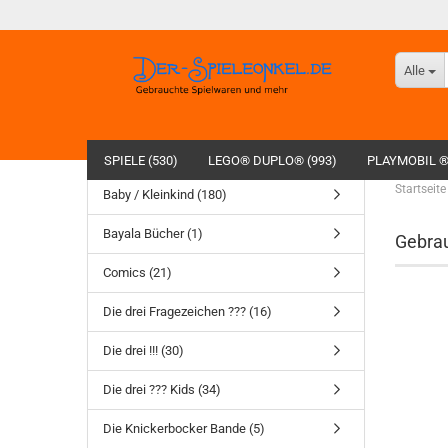
Alle
SPIELE (530)
LEGO® DUPLO® (993)
PLAYMOBIL ®
Startseite
Baby / Kleinkind (180)
Bayala Bücher (1)
Gebrau
Comics (21)
Die drei Fragezeichen ??? (16)
Die drei !!! (30)
Die drei ??? Kids (34)
Die Knickerbocker Bande (5)