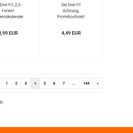
Drei !!!1,2,3 -
Die Drei !!!!
Ferien!
Achtung,
entskalender
Promihochzeit!
inzessinin Not
neuwertig
gebraucht
3,99 EUR
4,49 EUR
1
2
3
4
5
6
7
...
144
»
5
)