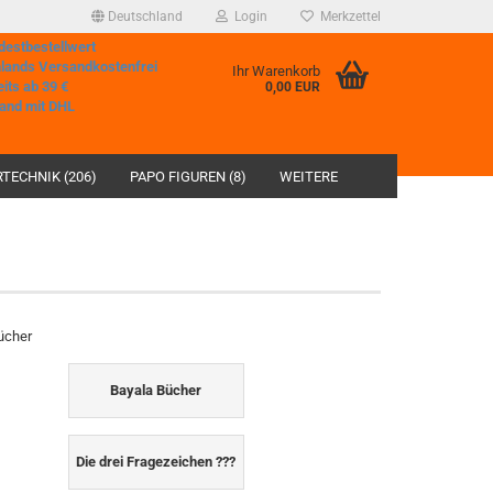
Deutschland
Login
Merkzettel
destbestellwert
hlands Versandkostenfrei
Ihr Warenkorb
eits ab 39 €
0,00 EUR
and mit DHL
TECHNIK (206)
PAPO FIGUREN (8)
WEITERE
ücher
Bayala Bücher
Die drei Fragezeichen ???