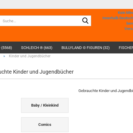
Kein Min
Suche...
Innerhalb Deutsc
ber
Vers
 (5568)
SCHLEICH ® (663)
BULLYLAND © FIGUREN (32)
FISCHER
»
Kinder und Jugendbücher
chte Kinder und Jugendbücher
Gebrauchte Kinder und Jugendb
Baby / Kleinkind
Comics