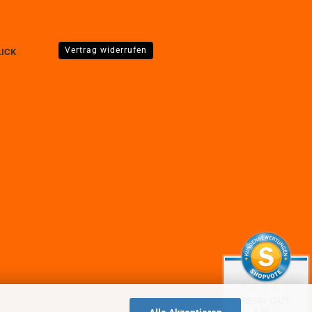
Vertrag widerrufen
LICK
SEHR GUT
4.89 / 5