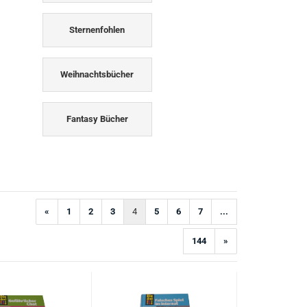
Sternenfohlen
Weihnachtsbücher
Fantasy Bücher
«
1
2
3
4
5
6
7
...
144
»