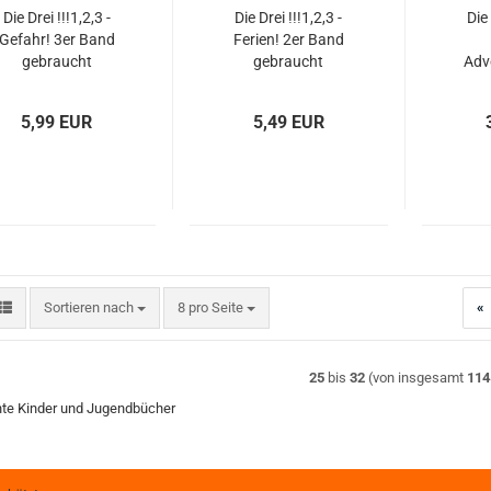
Die Drei !!!1,2,3 -
Die Drei !!!1,2,3 -
Die 
Gefahr! 3er Band
Ferien! 2er Band
gebraucht
gebraucht
Adv
Eispr
5,99 EUR
5,49 EUR
Sortieren nach
pro Seite
Sortieren nach
8 pro Seite
«
25
bis
32
(von insgesamt
114
te Kinder und Jugendbücher