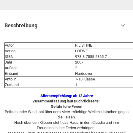
Beschreibung
Autor
R.L.STINE
Verlag
LOEWE
ISBN
978-3-7855-5365-7
Jahr
2007
Auflage
2
Einband
Hardcover
Antolin
7-10 Klasse
Zustand
1-
Altersempfehlung: ab 12 Jahre
Zusammenfassung laut Buchrückseite:
Gefährliche Ferien
Peitschender Wind tobt über dem Meer, mächtige Wellen klatschen gegen
die Felsen.
Hoch über den Klippen steht das Haus, in dem Claudia und ihre
Freundinnen ihre Ferien verbringen -