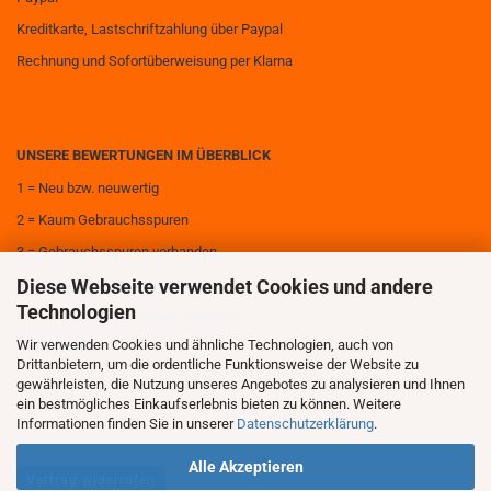
Kreditkarte, Lastschriftzahlung über Paypal
Rechnung und Sofortüberweisung per Klarna
UNSERE BEWERTUNGEN IM ÜBERBLICK
1 = Neu bzw. neuwertig
2 = Kaum Gebrauchsspuren
3 = Gebrauchsspuren vorhanden
Diese Webseite verwendet Cookies und andere
4 = Deutliche Gebrauchsspuren
Technologien
5 = Sehr deutliche Gebrauchsspuren
Wir verwenden Cookies und ähnliche Technologien, auch von
6 = Zerstört
Drittanbietern, um die ordentliche Funktionsweise der Website zu
gewährleisten, die Nutzung unseres Angebotes zu analysieren und Ihnen
ein bestmögliches Einkaufserlebnis bieten zu können. Weitere
Informationen finden Sie in unserer
Datenschutzerklärung
.
Alle Akzeptieren
Vertrag widerrufen