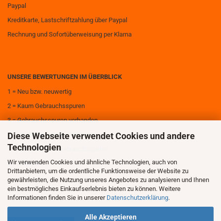
Paypal
Kreditkarte, Lastschriftzahlung über Paypal
Rechnung und Sofortüberweisung per Klarna
UNSERE BEWERTUNGEN IM ÜBERBLICK
1 = Neu bzw. neuwertig
2 = Kaum Gebrauchsspuren
3 = Gebrauchsspuren vorhanden
Diese Webseite verwendet Cookies und andere
4 = Deutliche Gebrauchsspuren
Technologien
5 = Sehr deutliche Gebrauchsspuren
Wir verwenden Cookies und ähnliche Technologien, auch von
6 = Zerstört
Drittanbietern, um die ordentliche Funktionsweise der Website zu
gewährleisten, die Nutzung unseres Angebotes zu analysieren und Ihnen
ein bestmögliches Einkaufserlebnis bieten zu können. Weitere
Informationen finden Sie in unserer
Datenschutzerklärung
.
Alle Akzeptieren